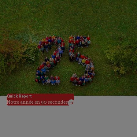
Rapport de durabilité 2025
FR
Résumé de l’exercice 2025
FR
DE
IT
Commander
Communiqué aux médias: Résultat annuel 2025
FR
DE
IT
EN
Présentation de la conférence de presse 2026
FR
Quick Report
Notre année en 90 secondes